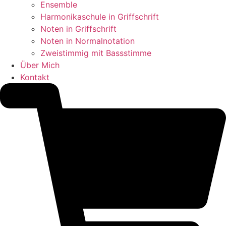
Ensemble
Harmonikaschule in Griffschrift
Noten in Griffschrift
Noten in Normalnotation
Zweistimmig mit Bassstimme
Über Mich
Kontakt